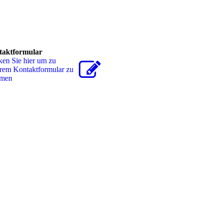
taktformular
ken Sie hier um zu
rem Kon­takt­for­mu­lar zu
men